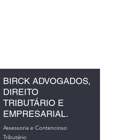
J.G.BIRCK
-
SOCIEDADE
INDIVIDUAL DE
ADVOCACIA
OAB/RS 7671
BIRCK ADVOGADOS,
DIREITO
TRIBUTÁRIO E
EMPRESARIAL.
Assessoria e Contencioso
Tributário